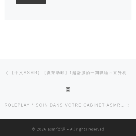
文章导航
上一篇
【中文ASMR】【夏茉助眠】1超舒服的一期哄睡～直升机起飞！掏耳朵 轻语 哄睡 助眠 摩擦音 触发音 口腔音 啵啵音 敲击音 安眠向 手势催眠
返回文章列表
下
ROLEPLAY * SOIN DANS VOTRE CABINET ASMR * SONS ET CHROMATHÉRAPIE
© 2026
asmr资源
– All rights reserved