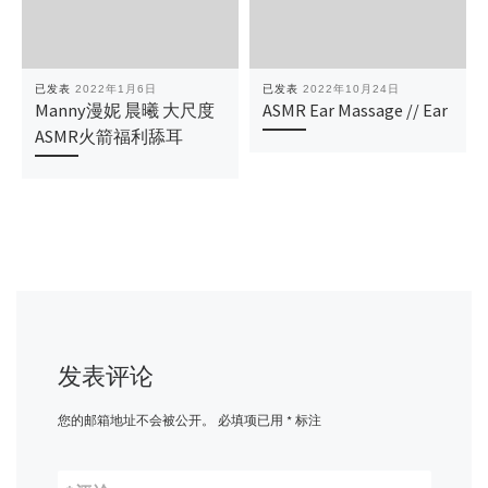
已发表
2022年1月6日
已发表
2022年10月24日
Manny漫妮 晨曦 大尺度
ASMR Ear Massage // Ear
ASMR火箭福利舔耳
发表评论
您的邮箱地址不会被公开。
必填项已用
*
标注