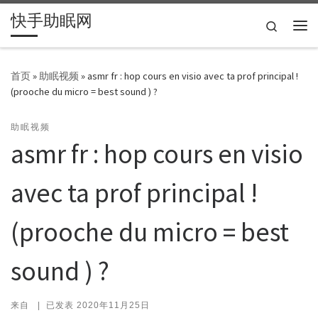
快手助眠网
Skip to content
Search
主
首页
»
助眠视频
»
asmr fr : hop cours en visio avec ta prof principal !
(prooche du micro = best sound ) ?
助眠视频
asmr fr : hop cours en visio
avec ta prof principal !
(prooche du micro = best
sound ) ?
来自
|
已发表
2020年11月25日