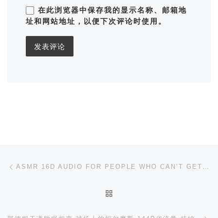
在此浏览器中保存我的显示名称、邮箱地
址和网站地址，以便下次评论时使用。
文章导航
上一篇
ASMR 16D AUDIO FOR PEOPLE WHO CAN’T GET TINGLES (MULTILAYERED, NO TALKING)
返回文章列表
下