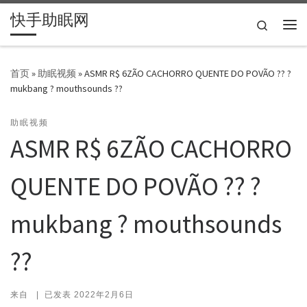
快手助眠网
Skip to content
Search
主
首页
»
助眠视频
»
ASMR R$ 6ZÃO CACHORRO QUENTE DO POVÃO ?? ?
mukbang ? mouthsounds ??
助眠视频
ASMR R$ 6ZÃO CACHORRO
QUENTE DO POVÃO ?? ?
mukbang ? mouthsounds
??
来自
|
已发表
2022年2月6日