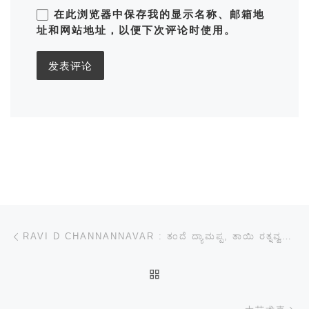
在此浏览器中保存我的显示名称、邮箱地
址和网站地址，以便下次评论时使用。
文章导航
上一篇
RAVI D CHANNANNAVAR : ತಂದೆ ದ್ಯಾಮಪ್ಪ, ತಾಯಿ ರತ್ನವ್ವರಿಂದ ಪತ್ರಿಕಾ ಪ್ರಕಟಣೆ ಬಿಡುಗಡೆ | NEWSFIRST KANNADA
返回文章列表
下