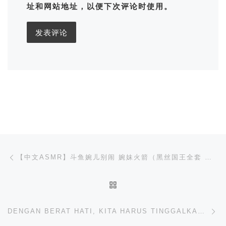
址和网站地址，以便下次评论时使用。
文章导航
上一篇
【中文ASMR】斗鱼婉儿别闹 婉妹火箭（黑丝国王全套 完整版看介绍
返回文章列表
下
DENGAN BERAT HATI, KITA HARUS TINGGALKAN SUKHOI SU-35