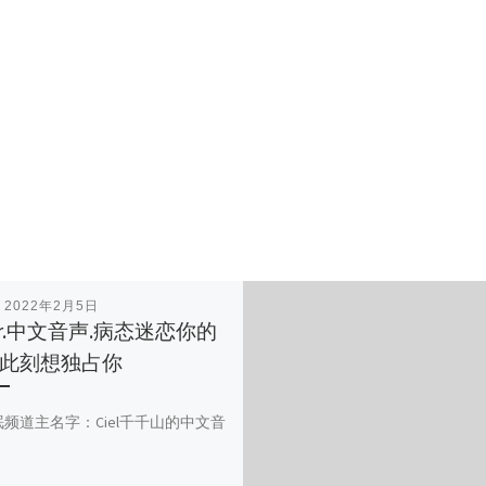
表
2022年2月5日
mr.中文音声.病态迷恋你的
此刻想独占你
眠频道主名字：Ciel千千山的中文音
]