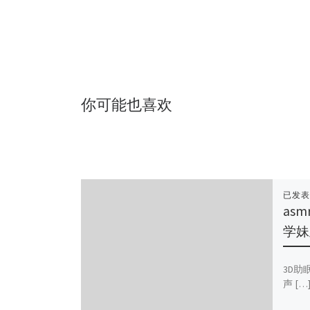
你可能也喜欢
已发
as
学妹
3D助
声 […