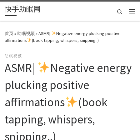
快手助眠网
Skip to content
Search
主
首页
»
助眠视频
»
ASMR|
Negative energy plucking positive
affirmations
(book tapping, whispers, snipping..)
助眠视频
ASMR|
Negative energy
plucking positive
affirmations
(book
tapping, whispers,
snipping..)