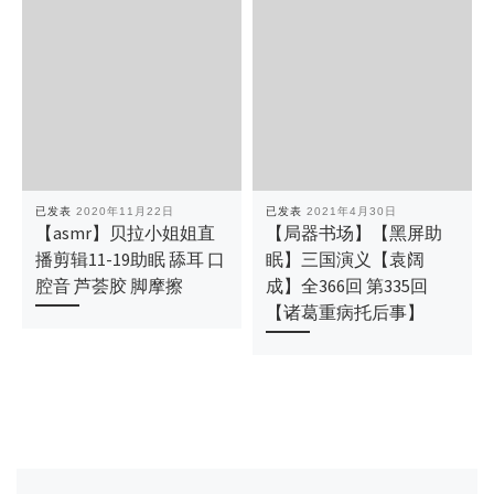
已发表
2020年11月22日
已发表
2021年4月30日
【asmr】贝拉小姐姐直
【局器书场】【黑屏助
播剪辑11-19助眠 舔耳 口
眠】三国演义【袁阔
腔音 芦荟胶 脚摩擦
成】全366回 第335回
【诸葛重病托后事】