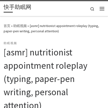
快手助眠网
Skip to content
Search
主
首页
»
助眠视频
»
[asmr] nutritionist appointment roleplay (typing,
paper-pen writing, personal attention)
助眠视频
[asmr] nutritionist
appointment roleplay
(typing, paper-pen
writing, personal
attention)