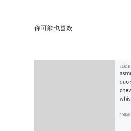
你可能也喜欢
已发
asmr
duo 
chew
whis
3D助眠