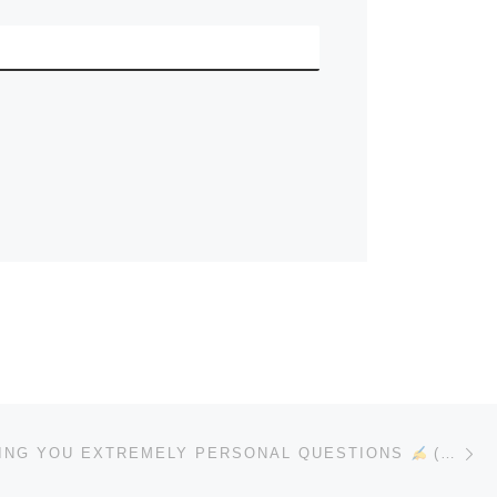
站
下
KING YOU EXTREMELY PERSONAL QUESTIONS
(ROLEPLAY)