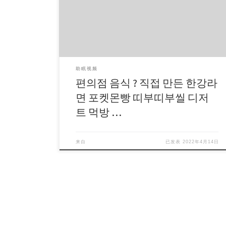
nlfHL2HrjsI
助眠视频
편의점 음식 ? 직접 만든 한강라
면 포켓몬빵 띠부띠부씰 디저
트 먹방 …
来自
已发表
2022年4月14日