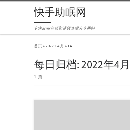
Skip to content
快手助眠网
专注asmr音频和视频资源分享网站
首页
»
2022
»
4 月
»
14
每日归档:
2022年4
1 篇
3D助眠频道主名字：쏘영 Ssoyoung，观看ID：